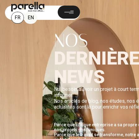
FR
EN
NOS
DERNIÈR
NEWS
Nul besoin d’avoir un projet à court te
informer.
Nos articles de blog, nos études, nos
actualités sont là pour enrichir vos réfl
Parce que chaque entreprise a sa propre cu
nos projets sont uniques.
Parce que le travail se transforme, not