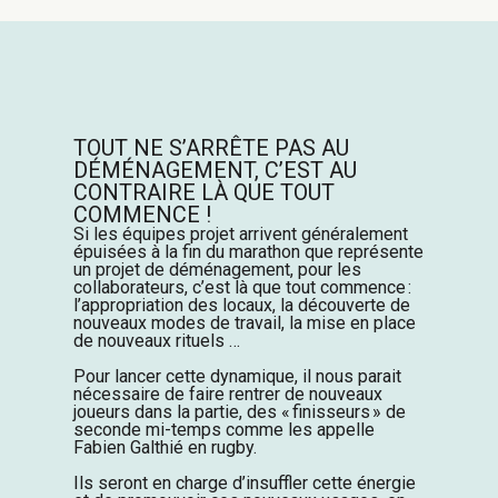
T
OUT NE S’ARRÊTE PAS AU
DÉMÉNAGEMENT, C’EST AU
CONTRAIRE LÀ QUE TOUT
COMMENCE !
S
i les équipes projet arrivent généralement
épuisées à la fin du marathon
que représente
un projet de déménagement, pour les
collaborateurs, c’est là que tout commence :
l’appropriation des locaux, la découverte de
nouveaux modes de travail,
la mise en place
de nouveaux rituels
…
Pour
lancer cette dynamique,
il nous parait
nécessaire de
faire rentrer de nouveaux
joueurs dans la partie, des « finisseurs »
de
seconde mi-temps
comme les appelle
Fabien
Galthié
en rugby.
Ils
seront
en charge
d’insuffler cette énergie