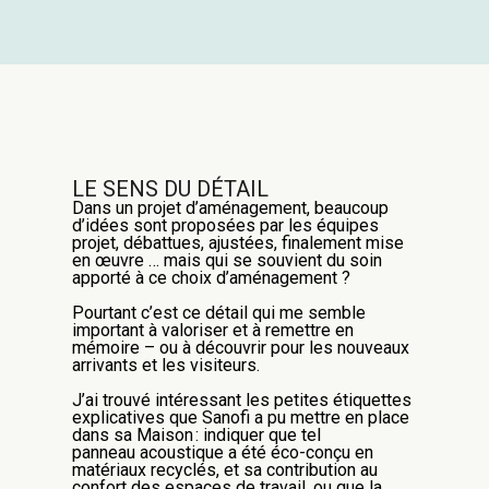
L
E SENS DU DÉTAIL
Dans un projet d’aménagement,
beaucoup
d’idées sont proposées par les équipes
projet, débattues, ajusté
es
,
finalement mise
en œuvre … mais qui se souvient du soin
apporté
à ce choix d’aménagement ?
Pourtant c’est ce détail
qui me semble
important à valoriser
et à remettre en
mémoire
–
ou à découvrir pour les nouveaux
arrivants et les visiteurs
.
J’ai trouvé intéressant les petites étiquettes
explicatives que Sanofi a pu mettre en place
dans
sa Maison : indiquer
que tel
panneau
acoustique
a été
éco-
conçu en
matériaux recyclés,
et sa contribution au
confort des espaces de travail,
ou que la