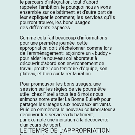
l
e
parcours d’intégration : tout d’abord
rappeler l’ambition, le pourquoi nous vivons
ensemble sur ce bâtiment, et d’autre part de
leur
expliquer le comment, les services qu’ils
pourront trouver, les bons usages
des
différents espaces.
Comme cela fait beaucoup d’informations
pour une première journée,
cette
appropriation doit s’échelonner, comme lors
de
l’emménagement :
adjoindre un «
buddy
»
pour
aider le nouveau collaborateur à
découvrir d’abord son environnement de
travail proche : son territoire d’équipe
, son
plateau
,
et
bien sur la restauration
.
Pour promouvoir les bons usages, une
session sur les règles de vie pourra être
utile
: chez Parella tous les 6 mois nous
animons notre atelier
La
B
onne
B
ulle
©
pour
partager les
usages
aux nouveaux arrivants
.
Puis on emmènera
le nouveau collaborateur
à
découvrir les services du
bâtiment,
par
exemple
une incitation à la découverte
d’un cours de sport
.
LE TEMPS DE L’APPROPRIATION