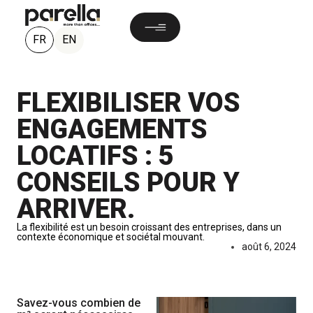
FR
EN
FLEXIBILISER VOS
ENGAGEMENTS
LOCATIFS : 5
CONSEILS POUR Y
ARRIVER.
La flexibilité est un besoin croissant des entreprises, dans un
contexte économique et sociétal mouvant.
août 6, 2024
Savez-vous combien de