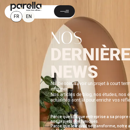
FR
EN
NOS
DERNIÈR
NEWS
Nul besoin d’avoir un projet à court te
informer.
Nos articles de blog, nos études, nos
actualités sont là pour enrichir vos réfl
Parce que chaque entreprise a sa propre cu
nos projets sont uniques.
Parce que le travail se transforme, not