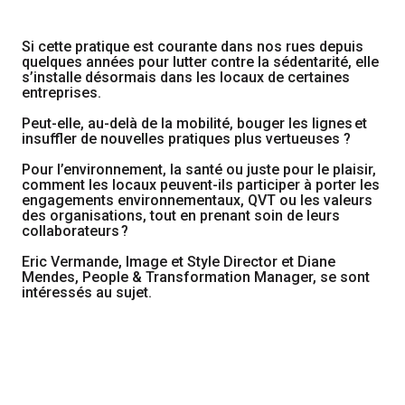
Si cette pratique est courante dans nos rues depuis
quelques années pour lutter contre la sédentarité, elle
s’installe désormais dans les locaux de certaines
entreprises.
Peut-elle, au-delà de la mobilité, bouger les lignes et
insuffler de nouvelles pratiques plus vertueuses ?
Pour l’environnement, la santé ou juste pour le plaisir,
comment les locaux peuvent-ils participer à porter les
engagements environnementaux, QVT ou les valeurs
des organisations, tout en prenant soin de leurs
collaborateurs ?
Eric Vermande, Image et Style Director et Diane
Mendes, People & Transformation Manager, se sont
intéressés au sujet.
Éric
Dia
Ve
Me
Ima
Ma
&
Peo
Sty
&
Dir
Tra