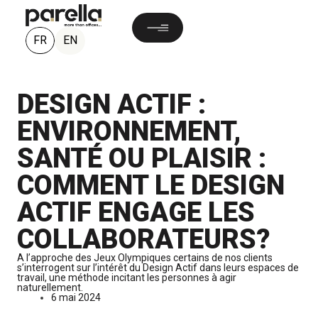
FR
EN
DESIGN ACTIF :
ENVIRONNEMENT,
SANTÉ OU PLAISIR :
COMMENT LE DESIGN
ACTIF ENGAGE LES
COLLABORATEURS?
A l’approche des Jeux Olympiques certains de nos clients
s’interrogent sur l’intérêt du Design Actif dans leurs espaces de
travail, une méthode incitant les personnes à agir
naturellement.
6 mai 2024