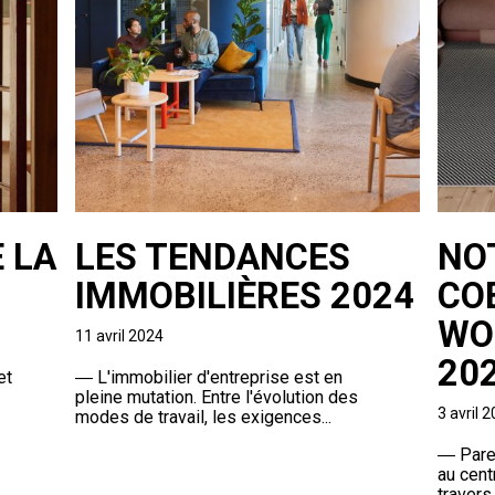
 LA
LES TENDANCES
NO
IMMOBILIÈRES 2024
CO
WO
11 avril 2024
20
et
―
L'immobilier d'entreprise est en
pleine mutation. Entre l'évolution des
3 avril 
modes de travail, les exigences...
―
Parel
au cent
travers