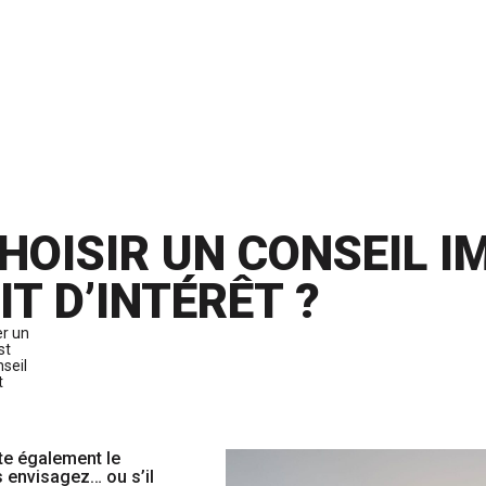
HOISIR UN CONSEIL I
T D’INTÉRÊT ?
er un
est
nseil
t
nte également le
s envisagez… ou s’il