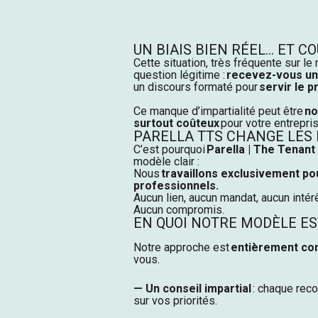
UN BIAIS BIEN RÉEL… ET C
Cette situation, très fréquente sur l
question légitime :
recevez-vous un 
un discours formaté pour
servir le p
Ce manque d’impartialité peut être
no
surtout coûteux
pour votre entrepris
PARELLA
TTS CHANGE LES 
C’est pourquoi
Parella
| The Tenant 
modèle clair :
Nous
travaillons exclusivement pou
professionnels
.
Aucun lien, aucun mandat, aucun intérê
Aucun compromis.
EN QUOI NOTRE MODÈLE EST
Notre approche est
entièrement con
vous.
— Un conseil impartial
: chaque rec
sur vos priorités.