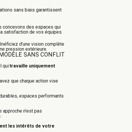
ations sans biais garantissent
us concevons des espaces qui
la satisfaction de vos équipes.
énéficiez d’une vision complète
ne pression extérieure.
 MODÈLE SANS CONFLIT
l qui
travaille uniquement
savez que chaque action vise
durables, espaces performants
re approche n’est pas
e
.
nt les intérêts de votre