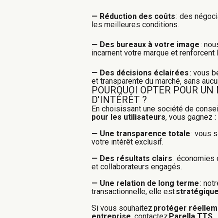
— Réduction des coûts
: des négoci
les meilleures conditions.
—
Des bureaux à votre image
: no
incarnent votre marque et renforcent 
—
Des décisions éclairées
: vous b
et transparente du marché, sans aucu
POURQUOI OPTER POUR UN
D’INTÉRÊT ?
En choisissant une société de consei
pour les utilisateurs
, vous gagnez :
— Une transparence totale
: vous 
votre intérêt exclusif.
— Des résultats clairs
: économies 
et collaborateurs engagés.
—
Une relation de long terme
: not
transactionnelle, elle est
stratégiqu
S
i vous souhaitez
protéger réelleme
entreprise
, contactez
Parella TTS
.