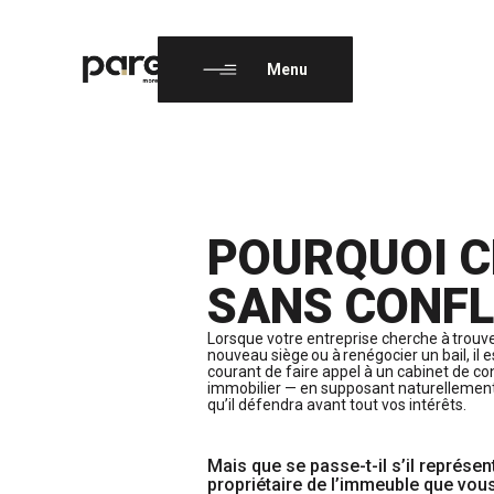
FR
EN
Menu
POURQUOI C
SANS CONFLI
Lorsque votre entreprise cherche à
trouv
nouveau siège ou à renégocier un bail
, il 
courant de faire appel à un cabinet de co
immobilier — en supposant naturellemen
qu’il défendra avant tout vos intérêts.
Mais que se passe-t-il s’il représe
propriétaire de l’immeuble que vou