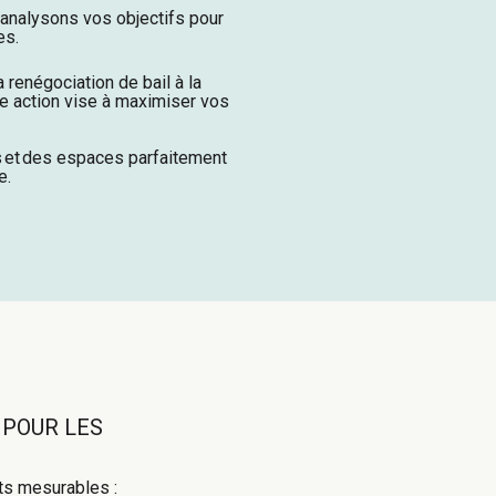
 analysons vos objectifs pour
es.
a renégociation de bail à la
ue action vise à maximiser vos
s
et
des espaces parfaitement
se
.
 POUR LES
ts mesurables :