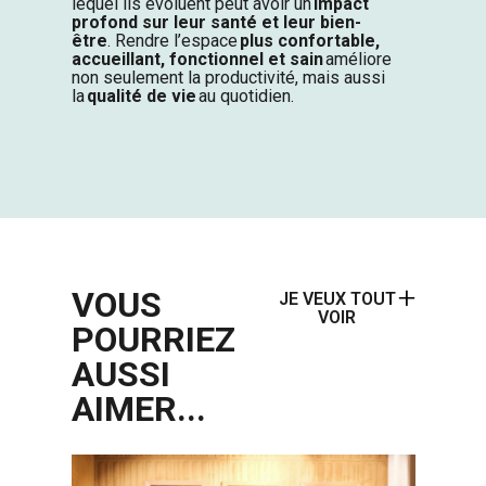
lequel ils évoluent peut avoir un
impact
profond sur leur santé et leur bien-
être
.
Rendre l’espace
plus confortable,
accueillant, fonctionnel et sain
améliore
non seulement la productivité, mais aussi
la
qualité de vie
au quotidien.
VOUS
JE VEUX TOUT
VOIR
POURRIEZ
AUSSI
AIMER...