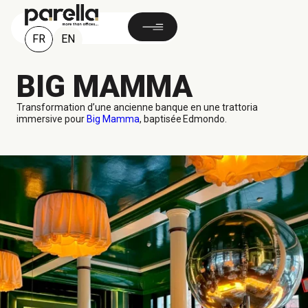
FR
EN
BIG MAMMA
Transformation d’une ancienne banque en une trattoria
immersive pour
Big Mamma
, baptisée
Edmondo
.
800 M²
Hambourg, ALLEMAGNE